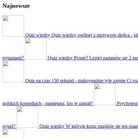
Najnowsze
Quiz wiedzy
Quiz wiedzy ogólnej z motywem słońca - jak
pytaniami?
Quiz wiedzy
Proste? Lepiej zastanów się 2 ra
Quiz na czas
150 sekund - maksymalnie tyle zajmie Ci ro
polskich komediach - pamiętasz, kto je zagrał?
Psychotest
pytań?
Quiz wiedzy
W którym kraju znajduje się ten znan