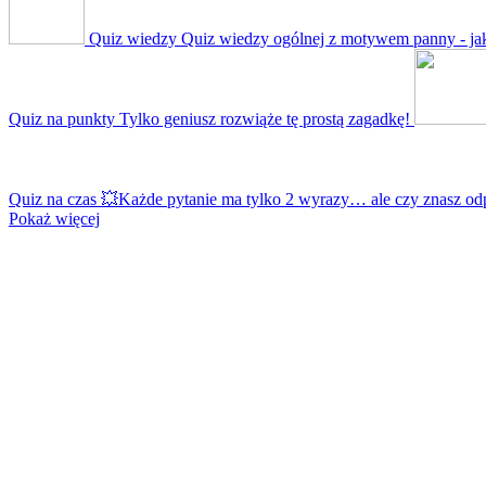
Quiz wiedzy
Quiz wiedzy ogólnej z motywem panny - jak
Quiz na punkty
Tylko geniusz rozwiąże tę prostą zagadkę!
Quiz na czas
💥Każde pytanie ma tylko 2 wyrazy… ale czy znasz od
Pokaż więcej