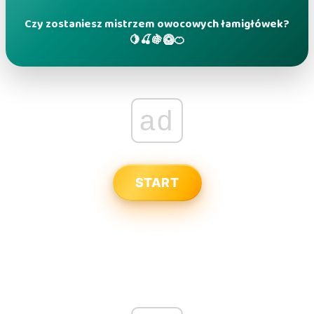
Czy zostaniesz mistrzem owocowych łamigłówek?
🍋🍒🍇🥝🍊
ad
START