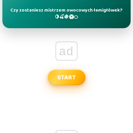
Czy zostaniesz mistrzem owocowych łamigłówek?
🍋🍒🍇🥝🍊
ad
START