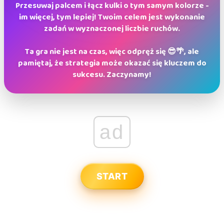
Przesuwaj palcem i łącz kulki o tym samym kolorze -
im więcej, tym lepiej! Twoim celem jest wykonanie
zadań w wyznaczonej liczbie ruchów.
Ta gra nie jest na czas, więc odpręż się 😎🌴, ale
pamiętaj, że strategia może okazać się kluczem do
sukcesu. Zaczynamy!
ad
START