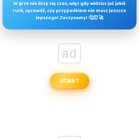
W grze nie liczy się czas, więc gdy widzisz już jakiś
ruch, sprawdź, czy przypadkiem nie masz jeszcze
lepszego! Zaczynamy! 🤔⏰🚀
ad
START