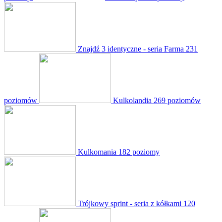
Znajdź 3 identyczne - seria Farma
231
poziomów
Kulkolandia
269 poziomów
Kulkomania
182 poziomy
Trójkowy sprint - seria z kółkami
120