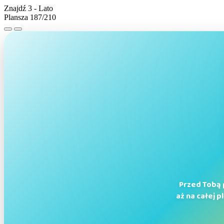
Znajdź 3 - Lato
Plansza 187/210
Przed Tobą 
aż na całej 