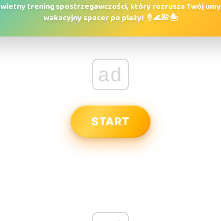
świetny trening spostrzegawczości, który rozrusza Twój umysł
wakacyjny spacer po plaży! 🍦🌊🌺🏝️
ad
START