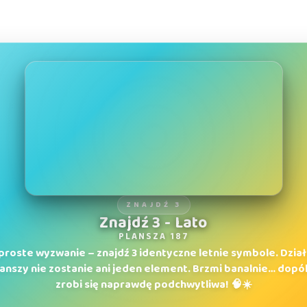
ZNAJDŹ 3
Znajdź 3 - Lato
PLANSZA 187
proste wyzwanie – znajdź 3 identyczne letnie symbole. Działa
planszy nie zostanie ani jeden element. Brzmi banalnie… dopók
zrobi się naprawdę podchwytliwa! 🧠☀️