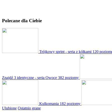
Polecane dla Ciebie
Trójkowy sprint - seria z kółkami
120 pozio
Znajdź 3 identyczne - seria Owoce
382 poziomy
Kulkomania
182 poziomy
Ulubione
Ostatnio grane