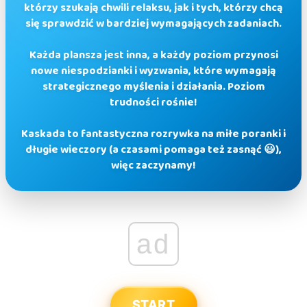
którzy szukają chwili relaksu, jak i tych, którzy chcą
się sprawdzić w bardziej wymagających zadaniach.
Każda plansza jest inna, a każdy poziom przynosi
nowe niespodzianki i wyzwania, które wymagają
strategicznego myślenia i działania. Poziom
trudności rośnie!
Kaskada to fantastyczna rozrywka na miłe poranki i
długie wieczory (a czasami pomaga też zasnąć 😃),
więc zaczynamy!
ad
START