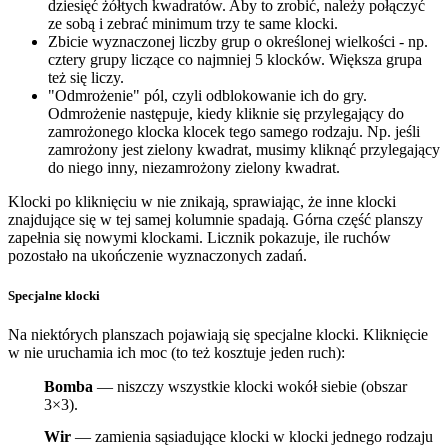
dziesięć żółtych kwadratów. Aby to zrobić, należy połączyć
ze sobą i zebrać minimum trzy te same klocki.
Zbicie wyznaczonej liczby grup o określonej wielkości - np.
cztery grupy liczące co najmniej 5 klocków. Większa grupa
też się liczy.
"Odmrożenie" pól, czyli odblokowanie ich do gry.
Odmrożenie następuje, kiedy kliknie się przylegający do
zamrożonego klocka klocek tego samego rodzaju. Np. jeśli
zamrożony jest zielony kwadrat, musimy kliknąć przylegający
do niego inny, niezamrożony zielony kwadrat.
Klocki po kliknięciu w nie znikają, sprawiając, że inne klocki
znajdujące się w tej samej kolumnie spadają. Górna część planszy
zapełnia się nowymi klockami. Licznik pokazuje, ile ruchów
pozostało na ukończenie wyznaczonych zadań.
Specjalne klocki
Na niektórych planszach pojawiają się specjalne klocki. Kliknięcie
w nie uruchamia ich moc (to też kosztuje jeden ruch):
Bomba
— niszczy wszystkie klocki wokół siebie (obszar
3×3).
Wir
— zamienia sąsiadujące klocki w klocki jednego rodzaju