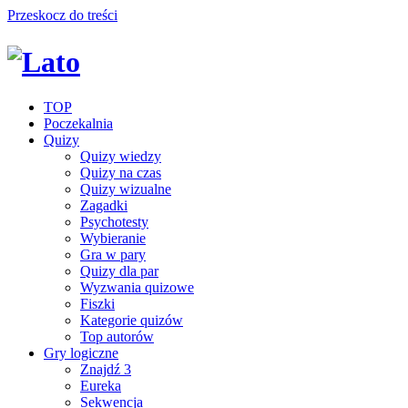
Przeskocz do treści
TOP
Poczekalnia
Quizy
Quizy wiedzy
Quizy na czas
Quizy wizualne
Zagadki
Psychotesty
Wybieranie
Gra w pary
Quizy dla par
Wyzwania quizowe
Fiszki
Kategorie quizów
Top autorów
Gry logiczne
Znajdź 3
Eureka
Sekwencja