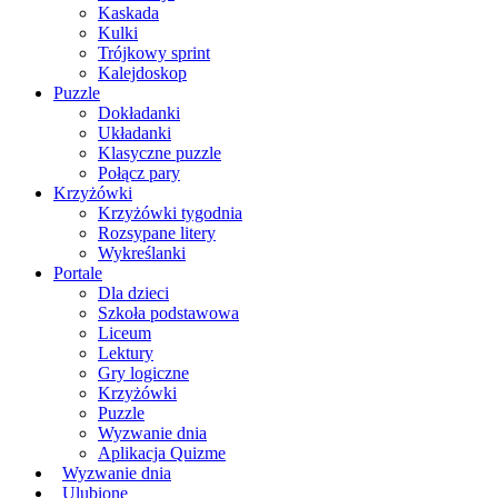
Kaskada
Kulki
Trójkowy sprint
Kalejdoskop
Puzzle
Dokładanki
Układanki
Klasyczne puzzle
Połącz pary
Krzyżówki
Krzyżówki tygodnia
Rozsypane litery
Wykreślanki
Portale
Dla dzieci
Szkoła podstawowa
Liceum
Lektury
Gry logiczne
Krzyżówki
Puzzle
Wyzwanie dnia
Aplikacja Quizme
Wyzwanie dnia
Ulubione