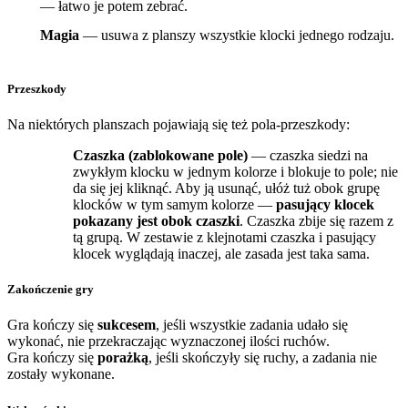
— łatwo je potem zebrać.
Magia
— usuwa z planszy wszystkie klocki jednego rodzaju.
Przeszkody
Na niektórych planszach pojawiają się też pola-przeszkody:
Czaszka (zablokowane pole)
— czaszka siedzi na
zwykłym klocku w jednym kolorze i blokuje to pole; nie
da się jej kliknąć. Aby ją usunąć, ułóż tuż obok grupę
klocków w tym samym kolorze —
pasujący klocek
pokazany jest obok czaszki
. Czaszka zbije się razem z
tą grupą. W zestawie z klejnotami czaszka i pasujący
klocek wyglądają inaczej, ale zasada jest taka sama.
Zakończenie gry
Gra kończy się
sukcesem
, jeśli wszystkie zadania udało się
wykonać, nie przekraczając wyznaczonej ilości ruchów.
Gra kończy się
porażką
, jeśli skończyły się ruchy, a zadania nie
zostały wykonane.