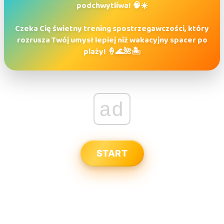
podchwytliwa! 🧠☀️
Czeka Cię świetny trening spostrzegawczości, który
rozrusza Twój umysł lepiej niż wakacyjny spacer po
plaży! 🍦🌊🌺🏝️
ad
START