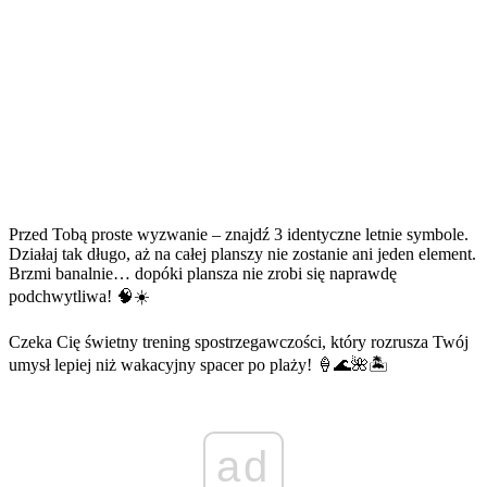
Przed Tobą proste wyzwanie – znajdź 3 identyczne letnie symbole.
Działaj tak długo, aż na całej planszy nie zostanie ani jeden element.
Brzmi banalnie… dopóki plansza nie zrobi się naprawdę
podchwytliwa! 🧠☀️
Czeka Cię świetny trening spostrzegawczości, który rozrusza Twój
umysł lepiej niż wakacyjny spacer po plaży! 🍦🌊🌺🏝️
ad