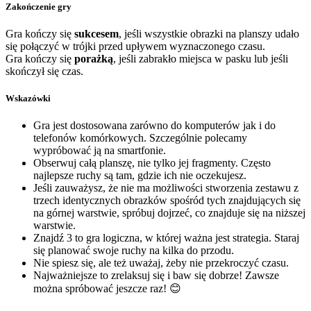
Zakończenie gry
Gra kończy się
sukcesem
, jeśli wszystkie obrazki na planszy udało
się połączyć w trójki przed upływem wyznaczonego czasu.
Gra kończy się
porażką
, jeśli zabrakło miejsca w pasku lub jeśli
skończył się czas.
Wskazówki
Gra jest dostosowana zarówno do komputerów jak i do
telefonów komórkowych. Szczególnie polecamy
wypróbować ją na smartfonie.
Obserwuj całą planszę, nie tylko jej fragmenty. Często
najlepsze ruchy są tam, gdzie ich nie oczekujesz.
Jeśli zauważysz, że nie ma możliwości stworzenia zestawu z
trzech identycznych obrazków spośród tych znajdujących się
na górnej warstwie, spróbuj dojrzeć, co znajduje się na niższej
warstwie.
Znajdź 3 to gra logiczna, w której ważna jest strategia. Staraj
się planować swoje ruchy na kilka do przodu.
Nie spiesz się, ale też uważaj, żeby nie przekroczyć czasu.
Najważniejsze to zrelaksuj się i baw się dobrze! Zawsze
można spróbować jeszcze raz! 😊