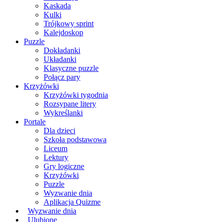
Kaskada
Kulki
Trójkowy sprint
Kalejdoskop
Puzzle
Dokładanki
Układanki
Klasyczne puzzle
Połącz pary
Krzyżówki
Krzyżówki tygodnia
Rozsypane litery
Wykreślanki
Portale
Dla dzieci
Szkoła podstawowa
Liceum
Lektury
Gry logiczne
Krzyżówki
Puzzle
Wyzwanie dnia
Aplikacja Quizme
Wyzwanie dnia
Ulubione