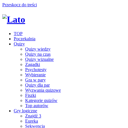
Przeskocz do treści
TOP
Poczekalnia
Quizy
Quizy wiedzy
Quizy na czas
Quizy wizualne
Zagadki
Psychotesty
Wybieranie
Gra w pary
Quizy dla par
Wyzwania quizowe
Fiszki
Kategorie quizów
Top autorów
Gry logiczne
Znajdź 3
Eureka
Sekwencja