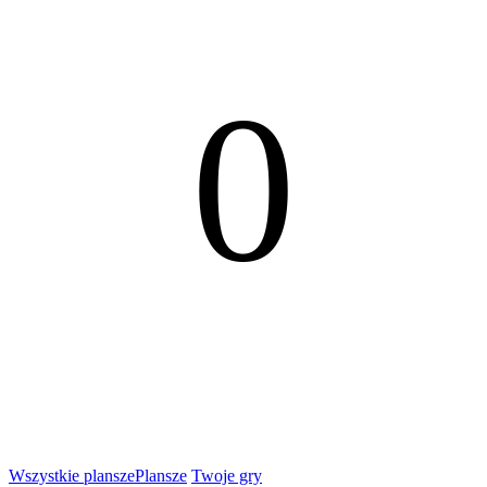
0
Wszystkie plansze
Plansze
Twoje gry