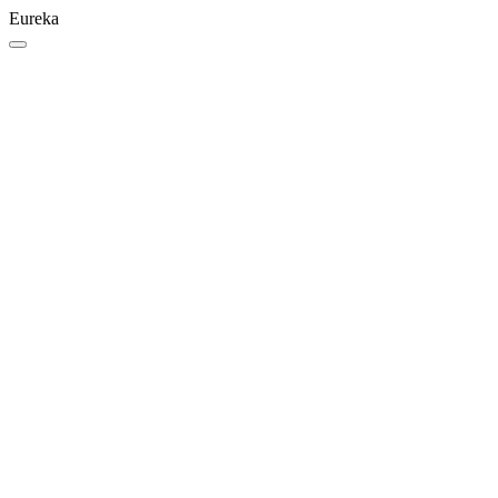
Eureka