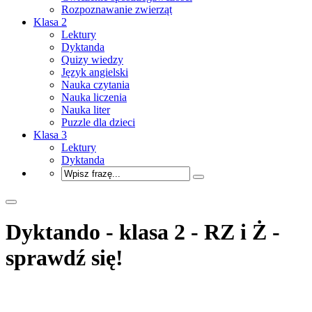
Rozpoznawanie zwierząt
Klasa 2
Lektury
Dyktanda
Quizy wiedzy
Język angielski
Nauka czytania
Nauka liczenia
Nauka liter
Puzzle dla dzieci
Klasa 3
Lektury
Dyktanda
Dyktando - klasa 2 - RZ i Ż -
sprawdź się!