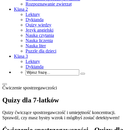
Rozpoznawanie zwierząt
Klasa 2
Lektury
Dyktanda
Quizy wiedzy
Język angielski
Nauka czytania
Nauka liczenia
Nauka liter
Puzzle dla dzieci
Klasa 3
Lektury
Dyktanda
Ćwiczenie spostrzegawczości
Quizy dla 7-latków
Quizy ćwiczące spostrzegawczość i umiejętność koncentracji.
Sprawdź, czy masz bystry wzrok i mógłbyś zostać detektywem!
Ćwiczenie spostrzegawczości - Quizy dla