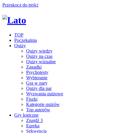
Przeskocz do treści
TOP
Poczekalnia
Quizy
Quizy wiedzy
Quizy na czas
Quizy wizualne
Zagadki
Psychotesty
Wybieranie
Gra w pary
Quizy dla par
Wyzwania quizowe
Fiszki
Kategorie quizów
Top autorów
Gry logiczne
Znajdź 3
Eureka
Sekwencja