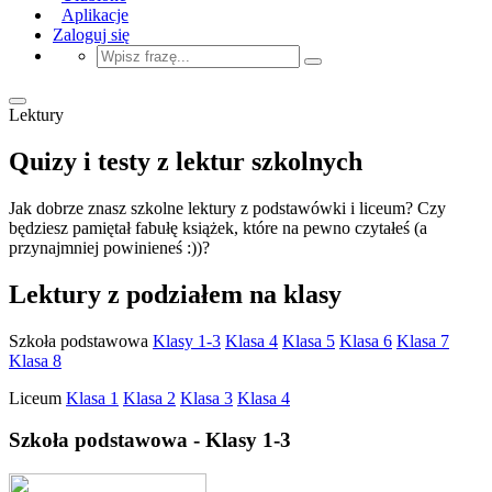
Aplikacje
Zaloguj się
Lektury
Quizy i testy z lektur szkolnych
Jak dobrze znasz szkolne lektury z podstawówki i liceum? Czy
będziesz pamiętał fabułę książek, które na pewno czytałeś (a
przynajmniej powinieneś :))?
Lektury z podziałem na klasy
Szkoła podstawowa
Klasy 1-3
Klasa 4
Klasa 5
Klasa 6
Klasa 7
Klasa 8
Liceum
Klasa 1
Klasa 2
Klasa 3
Klasa 4
Szkoła podstawowa - Klasy 1-3