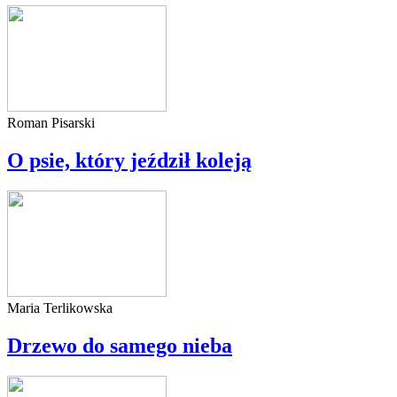
Roman Pisarski
O psie, który jeździł koleją
Maria Terlikowska
Drzewo do samego nieba