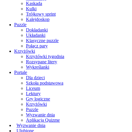
Kaskada
Kulki
Trójkowy sprint
Kalejdoskop
Puzzle
Dokładanki
Układanki
Klasyczne puzzle
Połącz pary
Krzyżówki
Krzyżówki tygodnia
Rozsypane litery
Wykreślanki
Portale
Dla dzieci
Szkoła podstawowa
Liceum
Lektury
Gry logiczne
Krzyżówki
Puzzle
Wyzwanie dnia
Aplikacja Quizme
Wyzwanie dnia
Ulubione