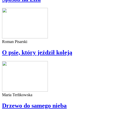
Roman Pisarski
O psie, który jeździł koleją
Maria Terlikowska
Drzewo do samego nieba