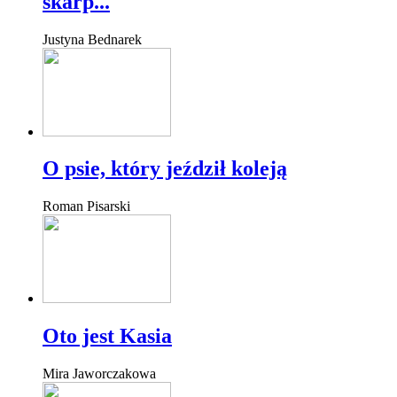
skarp...
Justyna Bednarek
O psie, który jeździł koleją
Roman Pisarski
Oto jest Kasia
Mira Jaworczakowa