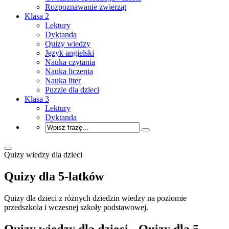
Rozpoznawanie zwierząt
Klasa 2
Lektury
Dyktanda
Quizy wiedzy
Język angielski
Nauka czytania
Nauka liczenia
Nauka liter
Puzzle dla dzieci
Klasa 3
Lektury
Dyktanda
Quizy wiedzy dla dzieci
Quizy dla 5-latków
Quizy dla dzieci z różnych dziedzin wiedzy na poziomie
przedszkola i wczesnej szkoły podstawowej.
Quizy wiedzy dla dzieci - Quizy dla 5-