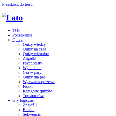
Przeskocz do treści
TOP
Poczekalnia
Quizy
Quizy wiedzy
Quizy na czas
Quizy wizualne
Zagadki
Psychotesty
Wybieranie
Gra w pary
Quizy dla par
Wyzwania quizowe
Fiszki
Kategorie quizów
Top autorów
Gry logiczne
Znajdź 3
Eureka
Sekwencja