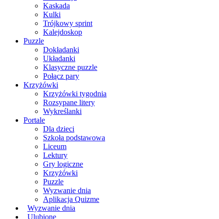
Kaskada
Kulki
Trójkowy sprint
Kalejdoskop
Puzzle
Dokładanki
Układanki
Klasyczne puzzle
Połącz pary
Krzyżówki
Krzyżówki tygodnia
Rozsypane litery
Wykreślanki
Portale
Dla dzieci
Szkoła podstawowa
Liceum
Lektury
Gry logiczne
Krzyżówki
Puzzle
Wyzwanie dnia
Aplikacja Quizme
Wyzwanie dnia
Ulubione