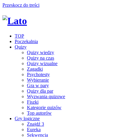
Przeskocz do treści
TOP
Poczekalnia
Quizy
Quizy wiedzy
Quizy na czas
Quizy wizualne
Zagadki
Psychotesty
Wybieranie
Gra w pary
Quizy dla par
Wyzwania quizowe
Fiszki
Kategorie quizów
Top autorów
Gry logiczne
Znajdź 3
Eureka
Sekwencja