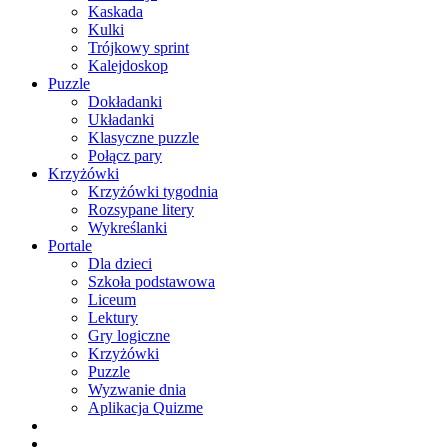
Kaskada
Kulki
Trójkowy sprint
Kalejdoskop
Puzzle
Dokładanki
Układanki
Klasyczne puzzle
Połącz pary
Krzyżówki
Krzyżówki tygodnia
Rozsypane litery
Wykreślanki
Portale
Dla dzieci
Szkoła podstawowa
Liceum
Lektury
Gry logiczne
Krzyżówki
Puzzle
Wyzwanie dnia
Aplikacja Quizme