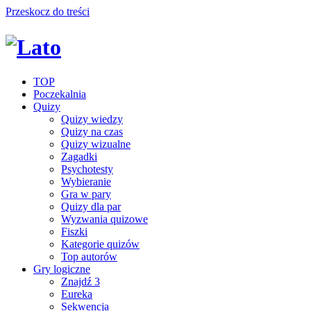
Przeskocz do treści
TOP
Poczekalnia
Quizy
Quizy wiedzy
Quizy na czas
Quizy wizualne
Zagadki
Psychotesty
Wybieranie
Gra w pary
Quizy dla par
Wyzwania quizowe
Fiszki
Kategorie quizów
Top autorów
Gry logiczne
Znajdź 3
Eureka
Sekwencja