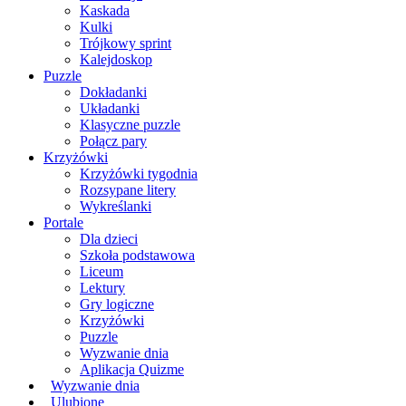
Kaskada
Kulki
Trójkowy sprint
Kalejdoskop
Puzzle
Dokładanki
Układanki
Klasyczne puzzle
Połącz pary
Krzyżówki
Krzyżówki tygodnia
Rozsypane litery
Wykreślanki
Portale
Dla dzieci
Szkoła podstawowa
Liceum
Lektury
Gry logiczne
Krzyżówki
Puzzle
Wyzwanie dnia
Aplikacja Quizme
Wyzwanie dnia
Ulubione