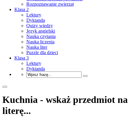
Rozpoznawanie zwierząt
Klasa 2
Lektury
Dyktanda
Quizy wiedzy
Język angielski
Nauka czytania
Nauka liczenia
Nauka liter
Puzzle dla dzieci
Klasa 3
Lektury
Dyktanda
Kuchnia - wskaż przedmiot na
literę...