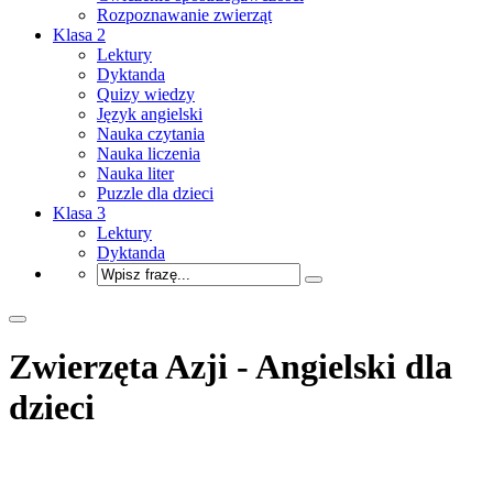
Rozpoznawanie zwierząt
Klasa 2
Lektury
Dyktanda
Quizy wiedzy
Język angielski
Nauka czytania
Nauka liczenia
Nauka liter
Puzzle dla dzieci
Klasa 3
Lektury
Dyktanda
Zwierzęta Azji - Angielski dla
dzieci