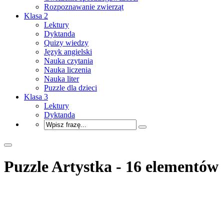
Rozpoznawanie zwierząt
Klasa 2
Lektury
Dyktanda
Quizy wiedzy
Język angielski
Nauka czytania
Nauka liczenia
Nauka liter
Puzzle dla dzieci
Klasa 3
Lektury
Dyktanda
Puzzle Artystka - 16 elementów