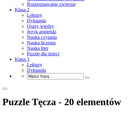
Rozpoznawanie zwierząt
Klasa 2
Lektury
Dyktanda
Quizy wiedzy
Język angielski
Nauka czytania
Nauka liczenia
Nauka liter
Puzzle dla dzieci
Klasa 3
Lektury
Dyktanda
Puzzle Tęcza - 20 elementów