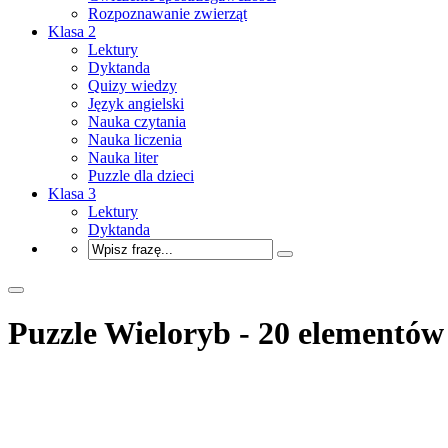
Rozpoznawanie zwierząt
Klasa 2
Lektury
Dyktanda
Quizy wiedzy
Język angielski
Nauka czytania
Nauka liczenia
Nauka liter
Puzzle dla dzieci
Klasa 3
Lektury
Dyktanda
Puzzle Wieloryb - 20 elementów