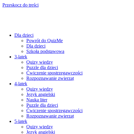
Przeskocz do treści
Dla dzieci
Powrót do QuizMe
Dla dzieci
Szkoła podstawowa
3-latek
Quizy wiedzy
Puzzle dla dzieci
Ćwiczenie spostrzegawczości
Rozpoznawanie zwierząt
4-latek
Quizy wiedzy
Język angielski
Nauka liter
Puzzle dla dzieci
Ćwiczenie spostrzegawczości
Rozpoznawanie zwierząt
5-latek
Quizy wiedzy
Język angielski