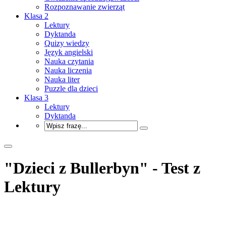
Rozpoznawanie zwierząt
Klasa 2
Lektury
Dyktanda
Quizy wiedzy
Język angielski
Nauka czytania
Nauka liczenia
Nauka liter
Puzzle dla dzieci
Klasa 3
Lektury
Dyktanda
"Dzieci z Bullerbyn" - Test z
Lektury