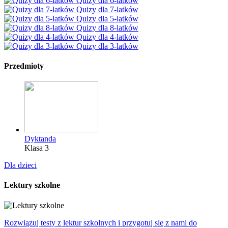
Quizy dla 6-latków
Quizy dla 7-latków
Quizy dla 5-latków
Quizy dla 8-latków
Quizy dla 4-latków
Quizy dla 3-latków
Przedmioty
Dyktanda
Klasa 3
Dla dzieci
Lektury szkolne
Rozwiązuj testy z lektur szkolnych i przygotuj się z nami do