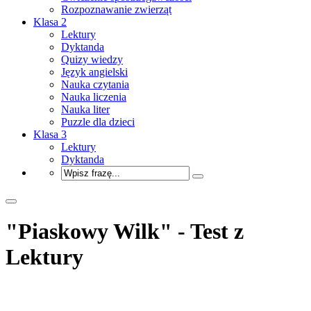
Rozpoznawanie zwierząt
Klasa 2
Lektury
Dyktanda
Quizy wiedzy
Język angielski
Nauka czytania
Nauka liczenia
Nauka liter
Puzzle dla dzieci
Klasa 3
Lektury
Dyktanda
"Piaskowy Wilk" - Test z
Lektury