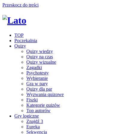
Przeskocz do treści
TOP
Poczekalnia
Quizy
Quizy wiedzy
Quizy na czas
Quizy wizualne
Zagadki
Psychotesty
Wybieranie
Gra w pary
Quizy dla par
Wyzwania quizowe
Fiszki
Kategorie quizów
Top autorów
Gry logiczne
Znajdź 3
Eureka
Sekwencja