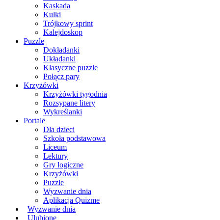
Kaskada
Kulki
Trójkowy sprint
Kalejdoskop
Puzzle
Dokładanki
Układanki
Klasyczne puzzle
Połącz pary
Krzyżówki
Krzyżówki tygodnia
Rozsypane litery
Wykreślanki
Portale
Dla dzieci
Szkoła podstawowa
Liceum
Lektury
Gry logiczne
Krzyżówki
Puzzle
Wyzwanie dnia
Aplikacja Quizme
Wyzwanie dnia
Ulubione