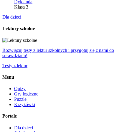
Dyktanda
Klasa 3
Dla dzieci
Lektury szkolne
Rozwiązuj testy z lektur szkolnych i przygotuj się z nami do
sprawdzianu!
Testy z lektur
Menu
Quizy
Gry logiczne
Puzzle
Krzyżówki
Portale
Dla dzieci