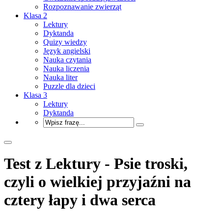
Rozpoznawanie zwierząt
Klasa 2
Lektury
Dyktanda
Quizy wiedzy
Język angielski
Nauka czytania
Nauka liczenia
Nauka liter
Puzzle dla dzieci
Klasa 3
Lektury
Dyktanda
Test z Lektury - Psie troski,
czyli o wielkiej przyjaźni na
cztery łapy i dwa serca