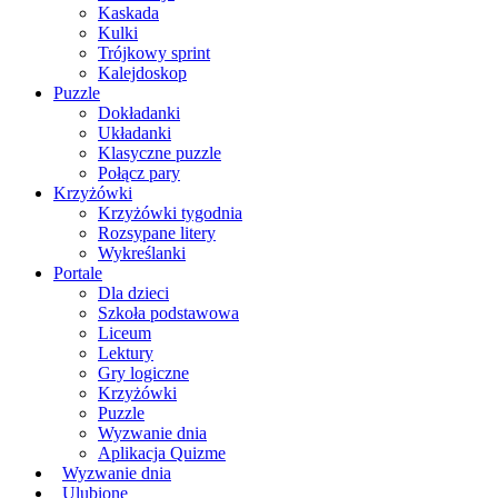
Kaskada
Kulki
Trójkowy sprint
Kalejdoskop
Puzzle
Dokładanki
Układanki
Klasyczne puzzle
Połącz pary
Krzyżówki
Krzyżówki tygodnia
Rozsypane litery
Wykreślanki
Portale
Dla dzieci
Szkoła podstawowa
Liceum
Lektury
Gry logiczne
Krzyżówki
Puzzle
Wyzwanie dnia
Aplikacja Quizme
Wyzwanie dnia
Ulubione