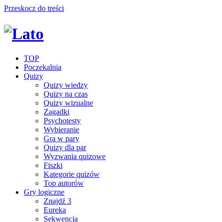
Przeskocz do treści
TOP
Poczekalnia
Quizy
Quizy wiedzy
Quizy na czas
Quizy wizualne
Zagadki
Psychotesty
Wybieranie
Gra w pary
Quizy dla par
Wyzwania quizowe
Fiszki
Kategorie quizów
Top autorów
Gry logiczne
Znajdź 3
Eureka
Sekwencja