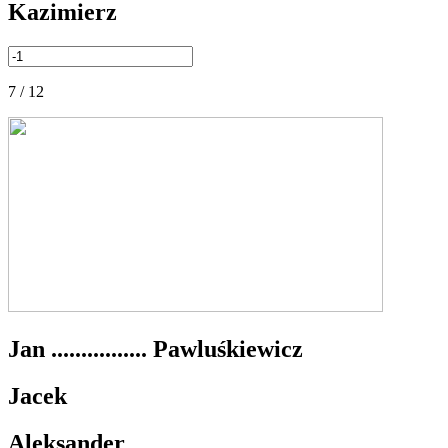
Kazimierz
7 / 12
Jan ................ Pawluśkiewicz
Jacek
Aleksander