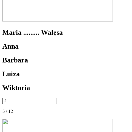
Maria ......... Wałęsa
Anna
Barbara
Luiza
Wiktoria
5 / 12