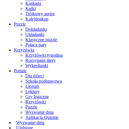
Kaskada
Kulki
Trójkowy sprint
Kalejdoskop
Puzzle
Dokładanki
Układanki
Klasyczne puzzle
Połącz pary
Krzyżówki
Krzyżówki tygodnia
Rozsypane litery
Wykreślanki
Portale
Dla dzieci
Szkoła podstawowa
Liceum
Lektury
Gry logiczne
Krzyżówki
Puzzle
Wyzwanie dnia
Aplikacja Quizme
Wyzwanie dnia
Ulubione