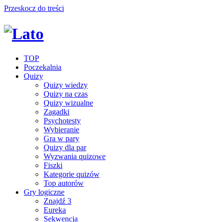
Przeskocz do treści
TOP
Poczekalnia
Quizy
Quizy wiedzy
Quizy na czas
Quizy wizualne
Zagadki
Psychotesty
Wybieranie
Gra w pary
Quizy dla par
Wyzwania quizowe
Fiszki
Kategorie quizów
Top autorów
Gry logiczne
Znajdź 3
Eureka
Sekwencja