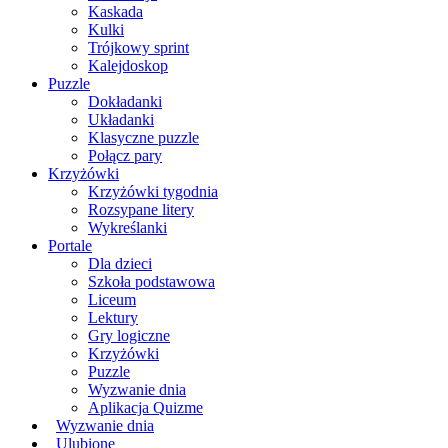
Kaskada
Kulki
Trójkowy sprint
Kalejdoskop
Puzzle
Dokładanki
Układanki
Klasyczne puzzle
Połącz pary
Krzyżówki
Krzyżówki tygodnia
Rozsypane litery
Wykreślanki
Portale
Dla dzieci
Szkoła podstawowa
Liceum
Lektury
Gry logiczne
Krzyżówki
Puzzle
Wyzwanie dnia
Aplikacja Quizme
Wyzwanie dnia
Ulubione