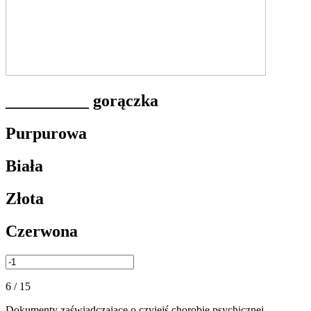
__________ gorączka
Purpurowa
Biała
Złota
Czerwona
6 / 15
Dokumenty zaświadczające o czyjejś chorobie psychicznej