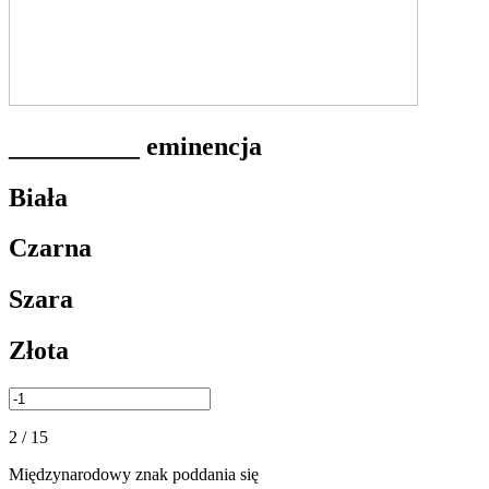
__________ eminencja
Biała
Czarna
Szara
Złota
2 / 15
Międzynarodowy znak poddania się