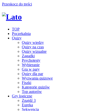
Przeskocz do treści
TOP
Poczekalnia
Quizy
Quizy wiedzy
Quizy na czas
Quizy wizualne
Zagadki
Psychotesty
Wybieranie
Gra w pary
Quizy dla par
Wyzwania quizowe
Fiszki
Kategorie quizów
Top autorów
Gry logiczne
Znajdź 3
Eureka
Sekwencja