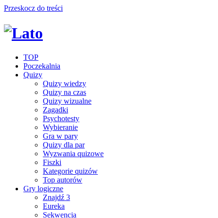
Przeskocz do treści
TOP
Poczekalnia
Quizy
Quizy wiedzy
Quizy na czas
Quizy wizualne
Zagadki
Psychotesty
Wybieranie
Gra w pary
Quizy dla par
Wyzwania quizowe
Fiszki
Kategorie quizów
Top autorów
Gry logiczne
Znajdź 3
Eureka
Sekwencja