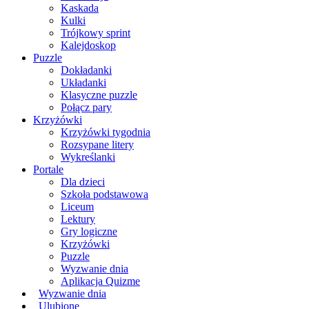
Kaskada
Kulki
Trójkowy sprint
Kalejdoskop
Puzzle
Dokładanki
Układanki
Klasyczne puzzle
Połącz pary
Krzyżówki
Krzyżówki tygodnia
Rozsypane litery
Wykreślanki
Portale
Dla dzieci
Szkoła podstawowa
Liceum
Lektury
Gry logiczne
Krzyżówki
Puzzle
Wyzwanie dnia
Aplikacja Quizme
Wyzwanie dnia
Ulubione