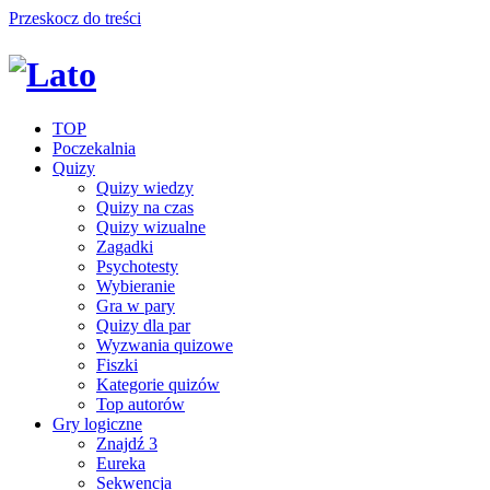
Przeskocz do treści
TOP
Poczekalnia
Quizy
Quizy wiedzy
Quizy na czas
Quizy wizualne
Zagadki
Psychotesty
Wybieranie
Gra w pary
Quizy dla par
Wyzwania quizowe
Fiszki
Kategorie quizów
Top autorów
Gry logiczne
Znajdź 3
Eureka
Sekwencja