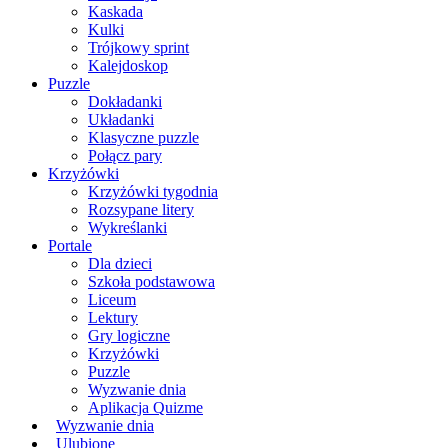
Kaskada
Kulki
Trójkowy sprint
Kalejdoskop
Puzzle
Dokładanki
Układanki
Klasyczne puzzle
Połącz pary
Krzyżówki
Krzyżówki tygodnia
Rozsypane litery
Wykreślanki
Portale
Dla dzieci
Szkoła podstawowa
Liceum
Lektury
Gry logiczne
Krzyżówki
Puzzle
Wyzwanie dnia
Aplikacja Quizme
Wyzwanie dnia
Ulubione