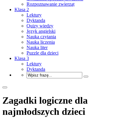
Rozpoznawanie zwierząt
Klasa 2
Lektury
Dyktanda
Quizy wiedzy
Język angielski
Nauka czytania
Nauka liczenia
Nauka liter
Puzzle dla dzieci
Klasa 3
Lektury
Dyktanda
Zagadki logiczne dla
najmłodszych dzieci