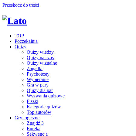
Przeskocz do treści
TOP
Poczekalnia
Quizy
Quizy wiedzy
Quizy na czas
Quizy wizualne
Zagadki
Psychotesty
Wybieranie
Gra w pary
Quizy dla par
Wyzwania quizowe
Fiszki
Kategorie quizów
Top autorów
Gry logiczne
Znajdź 3
Eureka
Sekwencja