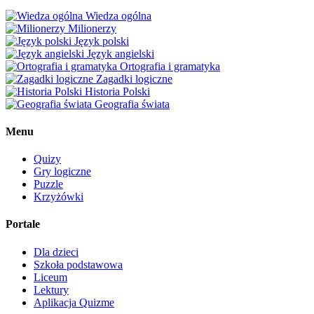
Wiedza ogólna
Milionerzy
Język polski
Język angielski
Ortografia i gramatyka
Zagadki logiczne
Historia Polski
Geografia świata
Menu
Quizy
Gry logiczne
Puzzle
Krzyżówki
Portale
Dla dzieci
Szkoła podstawowa
Liceum
Lektury
Aplikacja Quizme