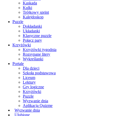
Kaskada
Kulki
Trójkowy sprint
Kalejdoskop
Puzzle
Dokładanki
Układanki
Klasyczne puzzle
Połącz pary
Krzyżówki
Krzyżówki tygodnia
Rozsypane litery
Wykreślanki
Portale
Dla dzieci
Szkoła podstawowa
Liceum
Lektury
Gry logiczne
Krzyżówki
Puzzle
Wyzwanie dnia
Aplikacja Quizme
Wyzwanie dnia
Ulubione