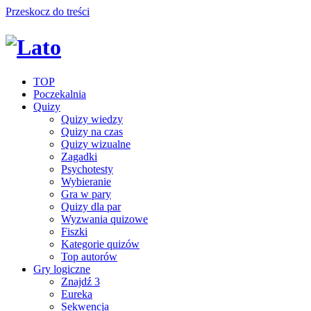
Przeskocz do treści
TOP
Poczekalnia
Quizy
Quizy wiedzy
Quizy na czas
Quizy wizualne
Zagadki
Psychotesty
Wybieranie
Gra w pary
Quizy dla par
Wyzwania quizowe
Fiszki
Kategorie quizów
Top autorów
Gry logiczne
Znajdź 3
Eureka
Sekwencja