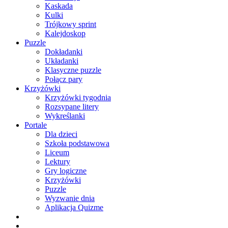
Kaskada
Kulki
Trójkowy sprint
Kalejdoskop
Puzzle
Dokładanki
Układanki
Klasyczne puzzle
Połącz pary
Krzyżówki
Krzyżówki tygodnia
Rozsypane litery
Wykreślanki
Portale
Dla dzieci
Szkoła podstawowa
Liceum
Lektury
Gry logiczne
Krzyżówki
Puzzle
Wyzwanie dnia
Aplikacja Quizme