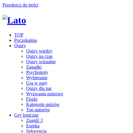
Przeskocz do treści
TOP
Poczekalnia
Quizy
Quizy wiedzy
Quizy na czas
Quizy wizualne
Zagadki
Psychotesty
Wybieranie
Gra w pary
Quizy dla par
Wyzwania quizowe
Fiszki
Kategorie quizów
Top autorów
Gry logiczne
Znajdź 3
Eureka
Sekwencja