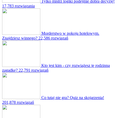
Tylko mistrz logiki podejmie dobrą decyzję!
17,783 rozwiązania
Morderstwo w pokoju hotelowym.
Znajdziesz winnego?
22,586 rozwiązań
Kto jest kim - czy rozwiążesz tę rodzinną
zagadkę?
22,791 rozwiązań
Co tutaj nie gra? Quiz na skojarzenia!
201,878 rozwiązań