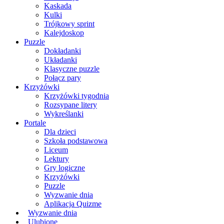
Kaskada
Kulki
Trójkowy sprint
Kalejdoskop
Puzzle
Dokładanki
Układanki
Klasyczne puzzle
Połącz pary
Krzyżówki
Krzyżówki tygodnia
Rozsypane litery
Wykreślanki
Portale
Dla dzieci
Szkoła podstawowa
Liceum
Lektury
Gry logiczne
Krzyżówki
Puzzle
Wyzwanie dnia
Aplikacja Quizme
Wyzwanie dnia
Ulubione