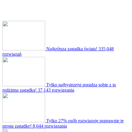
Najkrótsza zagadka świata!
335,048
rozwiązań
Tylko najbystrzejsi poradzą sobie z tą
rodzinną zagadką!
37,143 rozwiązania
Tylko 27% osób rozwiązuje poprawnie tę
prostą zagadkę!
8,644 rozwiązania