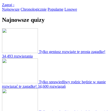
Zagraj ›
Najnowsze
Chronologicznie
Popularne
Losowe
Najnowsze quizy
Tylko geniusz rozwiąże tę prostą zagadkę!
34,493 rozwiązania
Tylko sprawiedliwy rodzic będzie w stanie
rozwiązać tę zagadkę!
34,600 rozwiązań