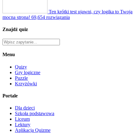
Ten krótki test ujawni, czy logika to Twoja
mocna strona!
69,654 rozwiązania
Znajdź quiz
Menu
Quizy
Gry logiczne
Puzzle
Krzyżówki
Portale
Dla dzieci
Szkoła podstawowa
Liceum
Lektury
Aplikacja Quizme