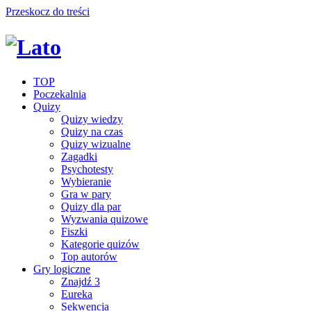
Przeskocz do treści
TOP
Poczekalnia
Quizy
Quizy wiedzy
Quizy na czas
Quizy wizualne
Zagadki
Psychotesty
Wybieranie
Gra w pary
Quizy dla par
Wyzwania quizowe
Fiszki
Kategorie quizów
Top autorów
Gry logiczne
Znajdź 3
Eureka
Sekwencja