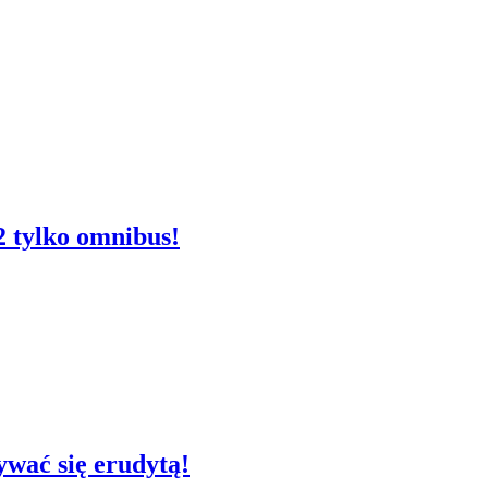
2 tylko omnibus!
ywać się erudytą!