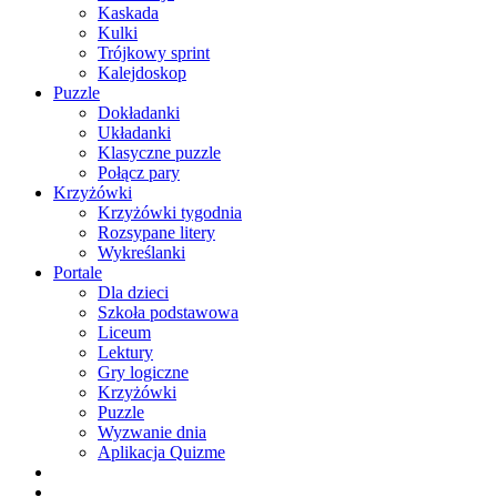
Kaskada
Kulki
Trójkowy sprint
Kalejdoskop
Puzzle
Dokładanki
Układanki
Klasyczne puzzle
Połącz pary
Krzyżówki
Krzyżówki tygodnia
Rozsypane litery
Wykreślanki
Portale
Dla dzieci
Szkoła podstawowa
Liceum
Lektury
Gry logiczne
Krzyżówki
Puzzle
Wyzwanie dnia
Aplikacja Quizme