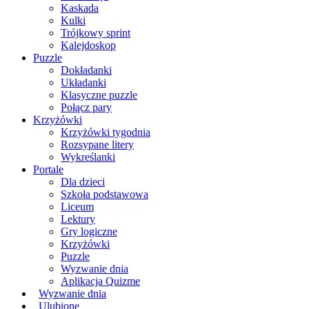
Kaskada
Kulki
Trójkowy sprint
Kalejdoskop
Puzzle
Dokładanki
Układanki
Klasyczne puzzle
Połącz pary
Krzyżówki
Krzyżówki tygodnia
Rozsypane litery
Wykreślanki
Portale
Dla dzieci
Szkoła podstawowa
Liceum
Lektury
Gry logiczne
Krzyżówki
Puzzle
Wyzwanie dnia
Aplikacja Quizme
Wyzwanie dnia
Ulubione