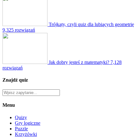
Trójkąty, czyli quiz dla lubiących geometrię
9,325 rozwiązań
Jak dobry jesteś z matematyki?
7,128
rozwiązań
Znajdź quiz
Menu
Quizy
Gry logiczne
Puzzle
Krzyżówki