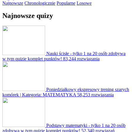
Najnowsze
Chronologicznie
Popularne
Losowe
Najnowsze quizy
Nauki ścisłe - tylko 1 na 20 osób zdobywa
w tym quizie komplet punktów!
83,244 rozwiązania
Poniedziałkowy ekspresowy trening szarych
komórek | Kategoria: MATEMATYKA
58,253 rozwiązania
Podstawy matematyki - tylko 1 na 20 osób
zdobywa w tym quizie komplet punktów!
52,340 rozwiązań