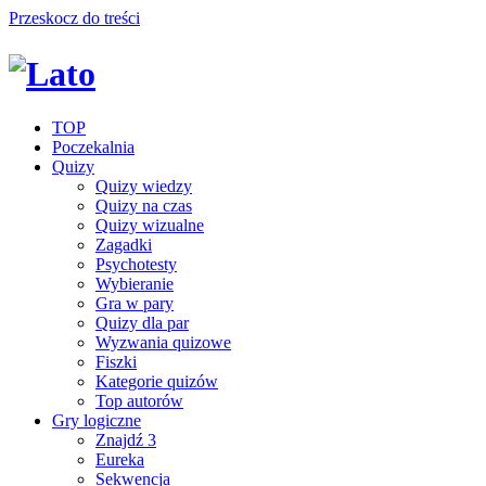
Przeskocz do treści
TOP
Poczekalnia
Quizy
Quizy wiedzy
Quizy na czas
Quizy wizualne
Zagadki
Psychotesty
Wybieranie
Gra w pary
Quizy dla par
Wyzwania quizowe
Fiszki
Kategorie quizów
Top autorów
Gry logiczne
Znajdź 3
Eureka
Sekwencja