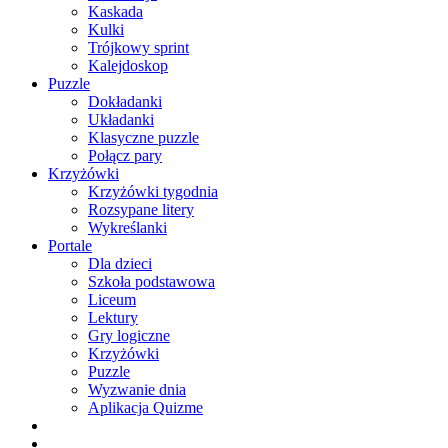
Kaskada
Kulki
Trójkowy sprint
Kalejdoskop
Puzzle
Dokładanki
Układanki
Klasyczne puzzle
Połącz pary
Krzyżówki
Krzyżówki tygodnia
Rozsypane litery
Wykreślanki
Portale
Dla dzieci
Szkoła podstawowa
Liceum
Lektury
Gry logiczne
Krzyżówki
Puzzle
Wyzwanie dnia
Aplikacja Quizme