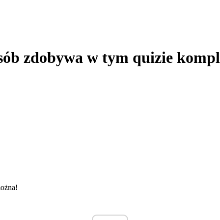
0 osób zdobywa w tym quizie komp
można!