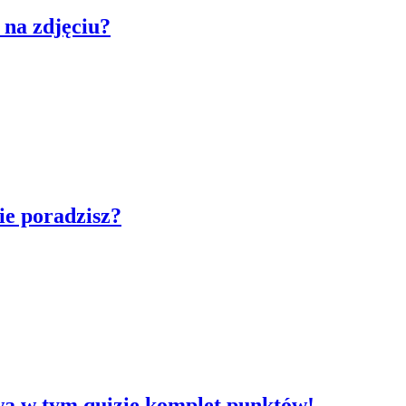
 na zdjęciu?
bie poradzisz?
ywa w tym quizie komplet punktów!