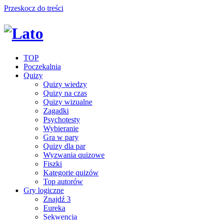
Przeskocz do treści
TOP
Poczekalnia
Quizy
Quizy wiedzy
Quizy na czas
Quizy wizualne
Zagadki
Psychotesty
Wybieranie
Gra w pary
Quizy dla par
Wyzwania quizowe
Fiszki
Kategorie quizów
Top autorów
Gry logiczne
Znajdź 3
Eureka
Sekwencja