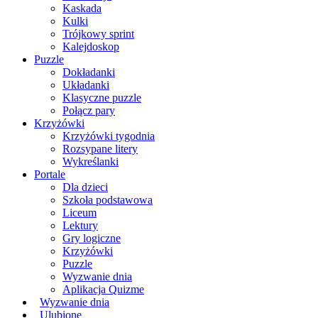
Kaskada
Kulki
Trójkowy sprint
Kalejdoskop
Puzzle
Dokładanki
Układanki
Klasyczne puzzle
Połącz pary
Krzyżówki
Krzyżówki tygodnia
Rozsypane litery
Wykreślanki
Portale
Dla dzieci
Szkoła podstawowa
Liceum
Lektury
Gry logiczne
Krzyżówki
Puzzle
Wyzwanie dnia
Aplikacja Quizme
Wyzwanie dnia
Ulubione