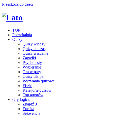
Przeskocz do treści
TOP
Poczekalnia
Quizy
Quizy wiedzy
Quizy na czas
Quizy wizualne
Zagadki
Psychotesty
Wybieranie
Gra w pary
Quizy dla par
Wyzwania quizowe
Fiszki
Kategorie quizów
Top autorów
Gry logiczne
Znajdź 3
Eureka
Sekwencja