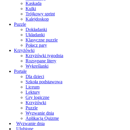
Kaskada
Kulki
Trójkowy sprint
Kalejdoskop
Puzzle
Dokładanki
Układanki
Klasyczne puzzle
Połącz pary
Krzyżówki
Krzyżówki tygodnia
Rozsypane litery
Wykreślanki
Portale
Dla dzieci
Szkoła podstawowa
Liceum
Lektury
Gry logiczne
Krzyżówki
Puzzle
Wyzwanie dnia
Aplikacja Quizme
Wyzwanie dnia
Ulubione