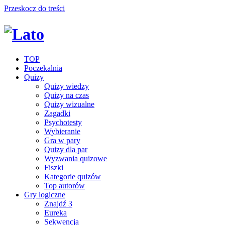
Przeskocz do treści
TOP
Poczekalnia
Quizy
Quizy wiedzy
Quizy na czas
Quizy wizualne
Zagadki
Psychotesty
Wybieranie
Gra w pary
Quizy dla par
Wyzwania quizowe
Fiszki
Kategorie quizów
Top autorów
Gry logiczne
Znajdź 3
Eureka
Sekwencja