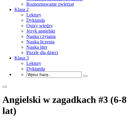
Rozpoznawanie zwierząt
Klasa 2
Lektury
Dyktanda
Quizy wiedzy
Język angielski
Nauka czytania
Nauka liczenia
Nauka liter
Puzzle dla dzieci
Klasa 3
Lektury
Dyktanda
Angielski w zagadkach #3 (6-8
lat)