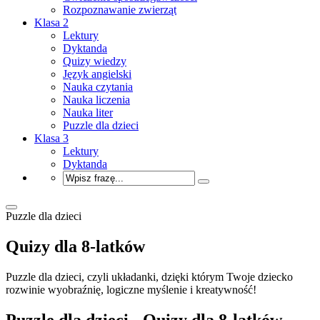
Rozpoznawanie zwierząt
Klasa 2
Lektury
Dyktanda
Quizy wiedzy
Język angielski
Nauka czytania
Nauka liczenia
Nauka liter
Puzzle dla dzieci
Klasa 3
Lektury
Dyktanda
Puzzle dla dzieci
Quizy dla 8-latków
Puzzle dla dzieci, czyli układanki, dzięki którym Twoje dziecko
rozwinie wyobraźnię, logiczne myślenie i kreatywność!
Puzzle dla dzieci - Quizy dla 8-latków