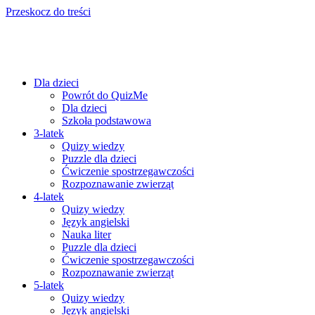
Przeskocz do treści
Dla dzieci
Powrót do QuizMe
Dla dzieci
Szkoła podstawowa
3-latek
Quizy wiedzy
Puzzle dla dzieci
Ćwiczenie spostrzegawczości
Rozpoznawanie zwierząt
4-latek
Quizy wiedzy
Język angielski
Nauka liter
Puzzle dla dzieci
Ćwiczenie spostrzegawczości
Rozpoznawanie zwierząt
5-latek
Quizy wiedzy
Język angielski