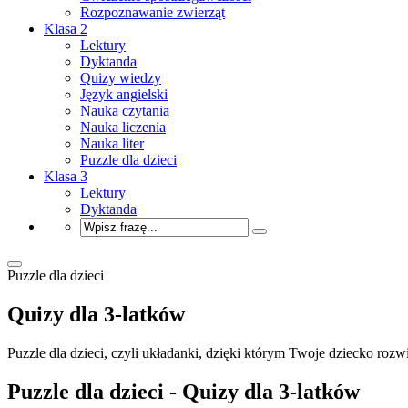
Rozpoznawanie zwierząt
Klasa 2
Lektury
Dyktanda
Quizy wiedzy
Język angielski
Nauka czytania
Nauka liczenia
Nauka liter
Puzzle dla dzieci
Klasa 3
Lektury
Dyktanda
Puzzle dla dzieci
Quizy dla 3-latków
Puzzle dla dzieci, czyli układanki, dzięki którym Twoje dziecko rozw
Puzzle dla dzieci - Quizy dla 3-latków