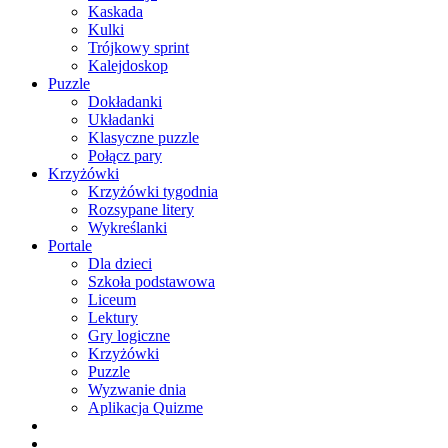
Kaskada
Kulki
Trójkowy sprint
Kalejdoskop
Puzzle
Dokładanki
Układanki
Klasyczne puzzle
Połącz pary
Krzyżówki
Krzyżówki tygodnia
Rozsypane litery
Wykreślanki
Portale
Dla dzieci
Szkoła podstawowa
Liceum
Lektury
Gry logiczne
Krzyżówki
Puzzle
Wyzwanie dnia
Aplikacja Quizme