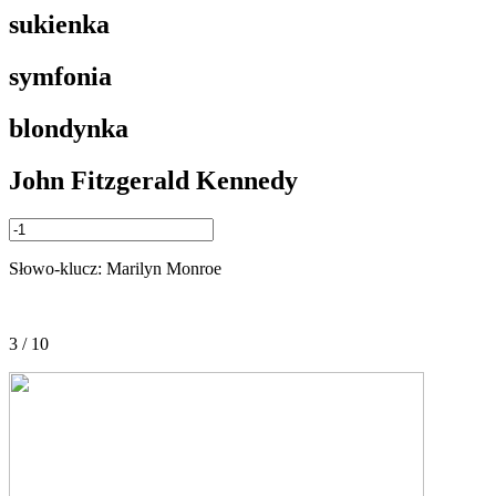
sukienka
symfonia
blondynka
John Fitzgerald Kennedy
Słowo-klucz: Marilyn Monroe
3 / 10