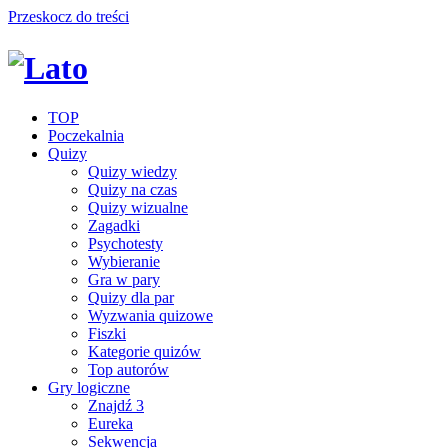
Przeskocz do treści
TOP
Poczekalnia
Quizy
Quizy wiedzy
Quizy na czas
Quizy wizualne
Zagadki
Psychotesty
Wybieranie
Gra w pary
Quizy dla par
Wyzwania quizowe
Fiszki
Kategorie quizów
Top autorów
Gry logiczne
Znajdź 3
Eureka
Sekwencja