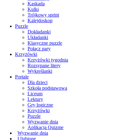
Kaskada
Kulki
Trójkowy sprint
Kalejdoskop
Puzzle
Dokładanki
Układanki
Klasyczne puzzle
Połącz pary
Krzyżówki
Krzyżówki tygodnia
Rozsypane litery
Wykreślanki
Portale
Dla dzieci
Szkoła podstawowa
Liceum
Lektury
Gry logiczne
Krzyżówki
Puzzle
Wyzwanie dnia
Aplikacja Quizme
Wyzwanie dnia
Ulubione