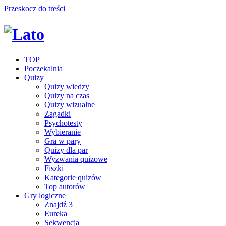
Przeskocz do treści
TOP
Poczekalnia
Quizy
Quizy wiedzy
Quizy na czas
Quizy wizualne
Zagadki
Psychotesty
Wybieranie
Gra w pary
Quizy dla par
Wyzwania quizowe
Fiszki
Kategorie quizów
Top autorów
Gry logiczne
Znajdź 3
Eureka
Sekwencja