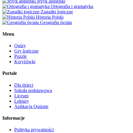
Język angielski
Ortografia i gramatyka
Zagadki logiczne
Historia Polski
Geografia świata
Menu
Quizy
Gry logiczne
Puzzle
Krzyżówki
Portale
Dla dzieci
Szkoła podstawowa
Liceum
Lektury
Aplikacja Quizme
Informacje
Polityka prywatności