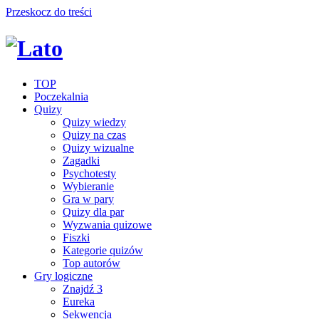
Przeskocz do treści
TOP
Poczekalnia
Quizy
Quizy wiedzy
Quizy na czas
Quizy wizualne
Zagadki
Psychotesty
Wybieranie
Gra w pary
Quizy dla par
Wyzwania quizowe
Fiszki
Kategorie quizów
Top autorów
Gry logiczne
Znajdź 3
Eureka
Sekwencja