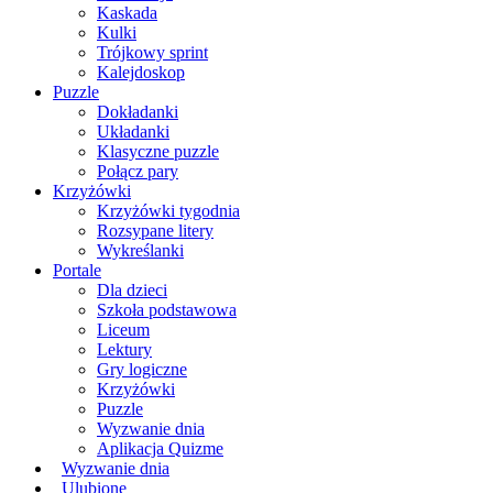
Kaskada
Kulki
Trójkowy sprint
Kalejdoskop
Puzzle
Dokładanki
Układanki
Klasyczne puzzle
Połącz pary
Krzyżówki
Krzyżówki tygodnia
Rozsypane litery
Wykreślanki
Portale
Dla dzieci
Szkoła podstawowa
Liceum
Lektury
Gry logiczne
Krzyżówki
Puzzle
Wyzwanie dnia
Aplikacja Quizme
Wyzwanie dnia
Ulubione