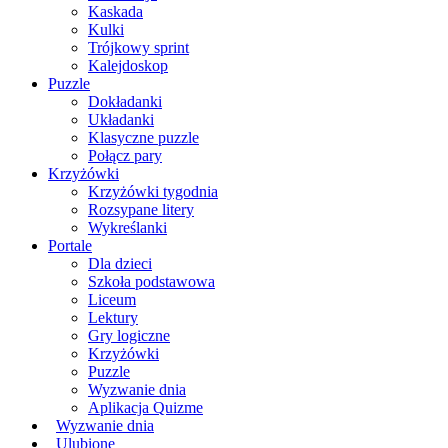
Kaskada
Kulki
Trójkowy sprint
Kalejdoskop
Puzzle
Dokładanki
Układanki
Klasyczne puzzle
Połącz pary
Krzyżówki
Krzyżówki tygodnia
Rozsypane litery
Wykreślanki
Portale
Dla dzieci
Szkoła podstawowa
Liceum
Lektury
Gry logiczne
Krzyżówki
Puzzle
Wyzwanie dnia
Aplikacja Quizme
Wyzwanie dnia
Ulubione