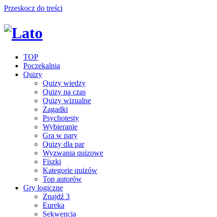
Przeskocz do treści
TOP
Poczekalnia
Quizy
Quizy wiedzy
Quizy na czas
Quizy wizualne
Zagadki
Psychotesty
Wybieranie
Gra w pary
Quizy dla par
Wyzwania quizowe
Fiszki
Kategorie quizów
Top autorów
Gry logiczne
Znajdź 3
Eureka
Sekwencja