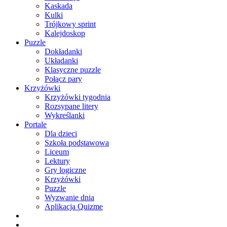
Kaskada
Kulki
Trójkowy sprint
Kalejdoskop
Puzzle
Dokładanki
Układanki
Klasyczne puzzle
Połącz pary
Krzyżówki
Krzyżówki tygodnia
Rozsypane litery
Wykreślanki
Portale
Dla dzieci
Szkoła podstawowa
Liceum
Lektury
Gry logiczne
Krzyżówki
Puzzle
Wyzwanie dnia
Aplikacja Quizme