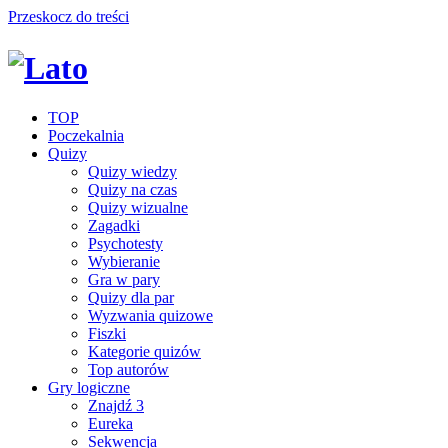
Przeskocz do treści
TOP
Poczekalnia
Quizy
Quizy wiedzy
Quizy na czas
Quizy wizualne
Zagadki
Psychotesty
Wybieranie
Gra w pary
Quizy dla par
Wyzwania quizowe
Fiszki
Kategorie quizów
Top autorów
Gry logiczne
Znajdź 3
Eureka
Sekwencja